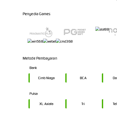
Penyedia Games
Metode Pembayaran
Bank
Cimb Niaga
BCA
Da
Pulsa
XL Axiata
Tri
Te