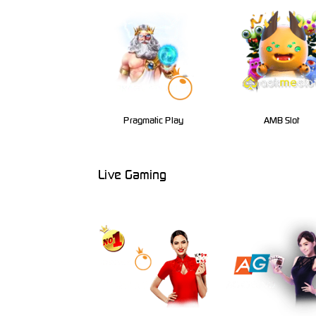
Pragmatic Play
AMB Slot
Live Gaming