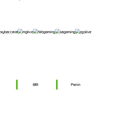
BRI
Panin