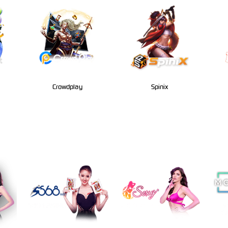
Crowdplay
Spinix