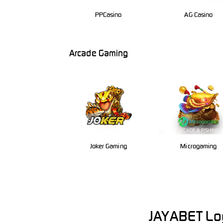
PPCasino
AG Casino
Arcade Gaming
Joker Gaming
Microgaming
JAYABET Lo