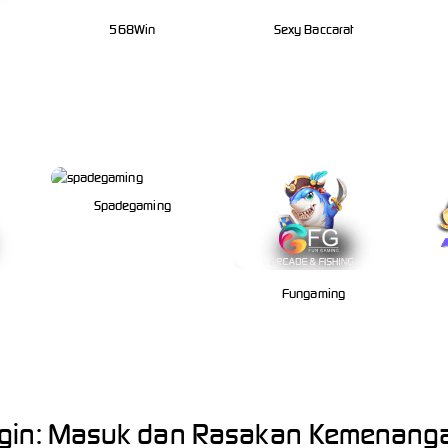
568Win
Sexy Baccarat
Spadegaming
Fungaming
gin: Masuk dan Rasakan Kemenangan