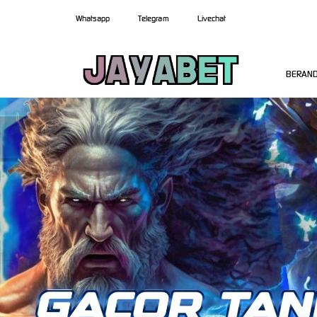
Whatsapp
Telegram
Livechat
BERAN