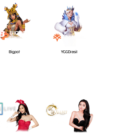
Bigpot
YGGDrasil